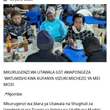
MKURUGENZI WA UTAWALA GST AWAPONGEZA
WATUMISHI KWA KUFANYA VIZURI MICHEZO YA MEI
MOSI
📍Njombe
Mkurugenzi wa Idara ya Utawala na Shughuli za
Uendeshaji wa Taasisi ya Jiolojia na Utafiti wa Madini