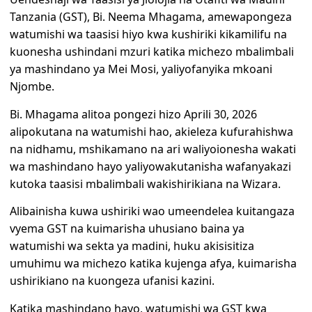
Tanzania (GST), Bi. Neema Mhagama, amewapongeza
watumishi wa taasisi hiyo kwa kushiriki kikamilifu na
kuonesha ushindani mzuri katika michezo mbalimbali
ya mashindano ya Mei Mosi, yaliyofanyika mkoani
Njombe.
Bi. Mhagama alitoa pongezi hizo Aprili 30, 2026
alipokutana na watumishi hao, akieleza kufurahishwa
na nidhamu, mshikamano na ari waliyoionesha wakati
wa mashindano hayo yaliyowakutanisha wafanyakazi
kutoka taasisi mbalimbali wakishirikiana na Wizara.
Alibainisha kuwa ushiriki wao umeendelea kuitangaza
vyema GST na kuimarisha uhusiano baina ya
watumishi wa sekta ya madini, huku akisisitiza
umuhimu wa michezo katika kujenga afya, kuimarisha
ushirikiano na kuongeza ufanisi kazini.
Katika mashindano hayo, watumishi wa GST kwa