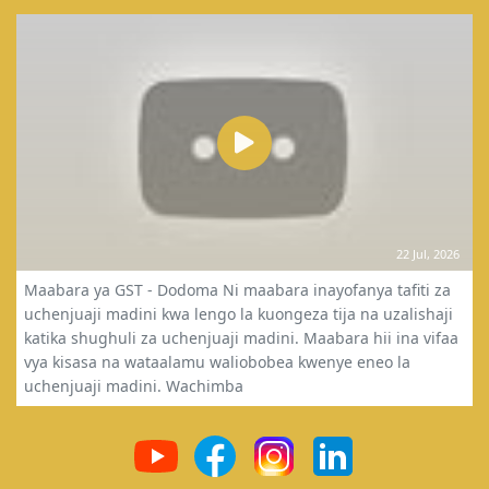
22 Jul, 2026
Maabara ya GST - Dodoma Ni maabara inayofanya tafiti za
uchenjuaji madini kwa lengo la kuongeza tija na uzalishaji
katika shughuli za uchenjuaji madini. Maabara hii ina vifaa
vya kisasa na wataalamu waliobobea kwenye eneo la
uchenjuaji madini. Wachimba