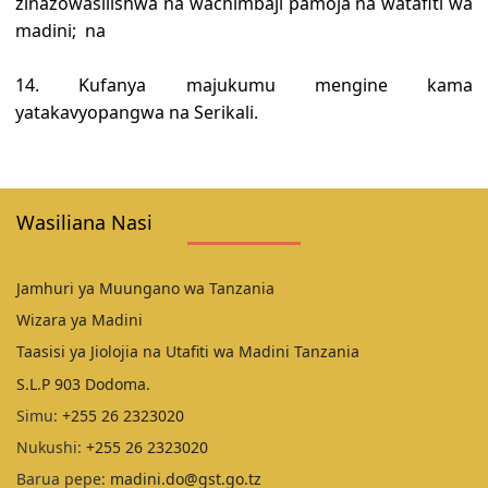
zinazowasilishwa na wachimbaji pamoja na watafiti wa
madini; na
14. Kufanya majukumu mengine kama
yatakavyopangwa na Serikali.
Wasiliana Nasi
Jamhuri ya Muungano wa Tanzania
Wizara ya Madini
Taasisi ya Jiolojia na Utafiti wa Madini Tanzania
S.L.P 903 Dodoma.
Simu:
+255 26 2323020
Nukushi:
+255 26 2323020
Barua pepe:
madini.do@gst.go.tz