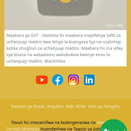
22 Jul, 2026
Maabara ya GST - Dodoma Ni maabara inayofanya tafiti za
uchenjuaji madini kwa lengo la kuongeza tija na uzalishaji
katika shughuli za uchenjuaji madini. Maabara hii ina vifaa
vya kisasa na wataalamu waliobobea kwenye eneo la
uchenjuaji madini. Wachimba
Ramani ya Tovuti
Angalizo
Haki Miliki
Sera ya Faragha
Tovuti hii imesanifiwa na kutengenezwa na
Mamlaka ya
Serikali Mtandao
Huendeshwa na Taasisi ya Jiolojia na Utafiti