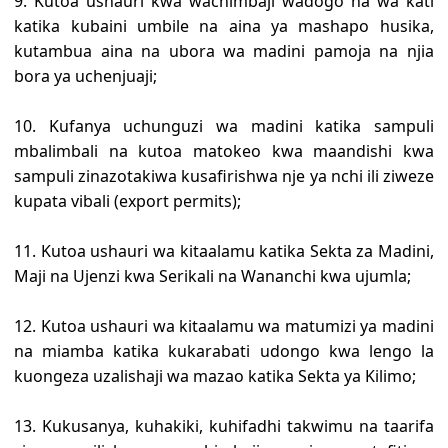
9. Kutoa ushauri kwa wachimbaji wadogo na wa kati
katika kubaini umbile na aina ya mashapo husika,
kutambua aina na ubora wa madini pamoja na njia
bora ya uchenjuaji;
10. Kufanya uchunguzi wa madini katika sampuli
mbalimbali na kutoa matokeo kwa maandishi kwa
sampuli zinazotakiwa kusafirishwa nje ya nchi ili ziweze
kupata vibali (export permits);
11. Kutoa ushauri wa kitaalamu katika Sekta za Madini,
Maji na Ujenzi kwa Serikali na Wananchi kwa ujumla;
12. Kutoa ushauri wa kitaalamu wa matumizi ya madini
na miamba katika kukarabati udongo kwa lengo la
kuongeza uzalishaji wa mazao katika Sekta ya Kilimo;
13. Kukusanya, kuhakiki, kuhifadhi takwimu na taarifa