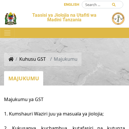
ENGLISH
Taasisi ya Jiolojia na Utafiti wa
Madini Tanzania
Kuhusu GST
Majukumu
MAJUKUMU
Majukumu ya GST
1. Kumshauri Waziri juu ya masuala ya jiolojia;
2. Kukusanya, kuchambua, kutafasiri na kutunza