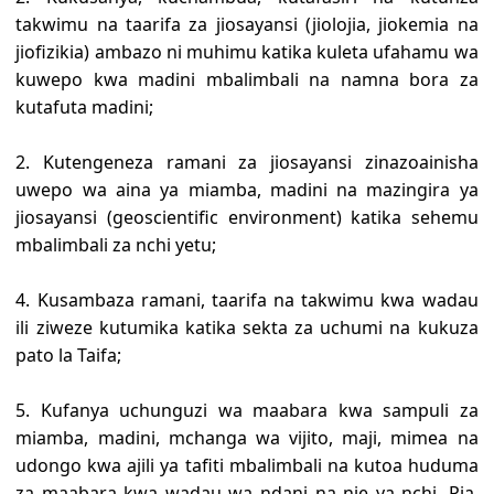
takwimu na taarifa za jiosayansi (jiolojia, jiokemia na
jiofizikia) ambazo ni muhimu katika kuleta ufahamu wa
kuwepo kwa madini mbalimbali na namna bora za
kutafuta madini;
2. Kutengeneza ramani za jiosayansi zinazoainisha
uwepo wa aina ya miamba, madini na mazingira ya
jiosayansi (geoscientific environment) katika sehemu
mbalimbali za nchi yetu;
4. Kusambaza ramani, taarifa na takwimu kwa wadau
ili ziweze kutumika katika sekta za uchumi na kukuza
pato la Taifa;
5. Kufanya uchunguzi wa maabara kwa sampuli za
miamba, madini, mchanga wa vijito, maji, mimea na
udongo kwa ajili ya tafiti mbalimbali na kutoa huduma
za maabara kwa wadau wa ndani na nje ya nchi. Pia,