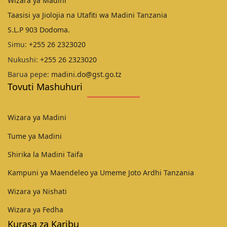
Wizara ya Madini
Taasisi ya Jiolojia na Utafiti wa Madini Tanzania
S.L.P 903 Dodoma.
Simu:
+255 26 2323020
Nukushi:
+255 26 2323020
Barua pepe:
madini.do@gst.go.tz
Tovuti Mashuhuri
Wizara ya Madini
Tume ya Madini
Shirika la Madini Taifa
Kampuni ya Maendeleo ya Umeme Joto Ardhi Tanzania
Wizara ya Nishati
Wizara ya Fedha
Kurasa za Karibu