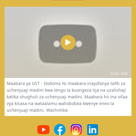
22 Jul, 2026
Maabara ya GST - Dodoma Ni maabara inayofanya tafiti za
uchenjuaji madini kwa lengo la kuongeza tija na uzalishaji
katika shughuli za uchenjuaji madini. Maabara hii ina vifaa
vya kisasa na wataalamu waliobobea kwenye eneo la
uchenjuaji madini. Wachimba