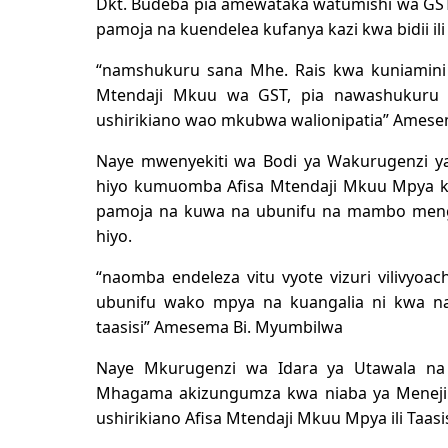
Dkt. Budeba pia amewataka watumishi wa GST
pamoja na kuendelea kufanya kazi kwa bidii ili
“namshukuru sana Mhe. Rais kwa kuniamini 
Mtendaji Mkuu wa GST, pia nawashukuru
ushirikiano wao mkubwa walionipatia” Amese
Naye mwenyekiti wa Bodi ya Wakurugenzi ya
hiyo kumuomba Afisa Mtendaji Mkuu Mpya ku
pamoja na kuwa na ubunifu na mambo mengin
hiyo.
“naomba endeleza vitu vyote vizuri vilivyo
ubunifu wako mpya na kuangalia ni kwa 
taasisi” Amesema Bi. Myumbilwa
Naye Mkurugenzi wa Idara ya Utawala na
Mhagama akizungumza kwa niaba ya Meneji
ushirikiano Afisa Mtendaji Mkuu Mpya ili Taasis