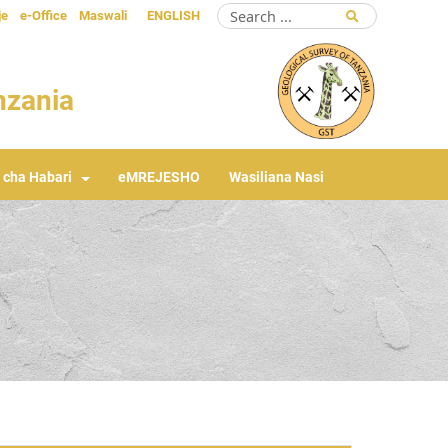
je
e-Office
Maswali
ENGLISH
anzania
 cha Habari
eMREJESHO
Wasiliana Nasi