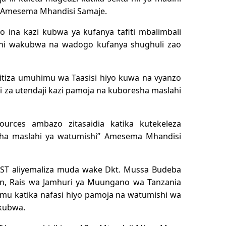
ni” Amesema Mhandisi Samaje.
 ina kazi kubwa ya kufanya tafiti mbalimbali
ni wakubwa na wadogo kufanya shughuli zao
tiza umuhimu wa Taasisi hiyo kuwa na vyanzo
i za utendaji kazi pamoja na kuboresha maslahi
urces ambazo zitasaidia katika kutekeleza
ha maslahi ya watumishi” Amesema Mhandisi
ST aliyemaliza muda wake Dkt. Mussa Budeba
, Rais wa Jamhuri ya Muungano wa Tanzania
mu katika nafasi hiyo pamoja na watumishi wa
mkubwa.