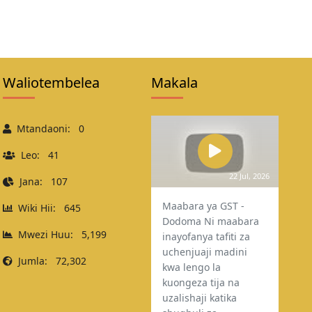
Waliotembelea
Makala
Mtandaoni:
0
Leo:
41
22 Jul, 2026
Jana:
107
Maabara ya GST -
Wiki Hii:
645
Dodoma Ni maabara
Mwezi Huu:
5,199
inayofanya tafiti za
uchenjuaji madini
Jumla:
72,302
kwa lengo la
kuongeza tija na
uzalishaji katika