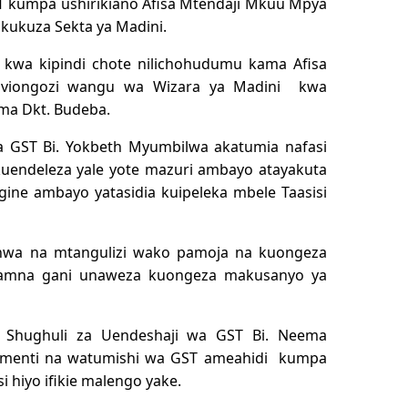
 kumpa ushirikiano Afisa Mtendaji Mkuu Mpya
 kukuza Sekta ya Madini.
kwa kipindi chote nilichohudumu kama Afisa
 viongozi wangu wa Wizara ya Madini kwa
ma Dkt. Budeba.
 GST Bi. Yokbeth Myumbilwa akatumia nafasi
endeleza yale yote mazuri ambayo atayakuta
e ambayo yatasidia kuipeleka mbele Taasisi
achwa na mtangulizi wako pamoja na kuongeza
namna gani unaweza kuongeza makusanyo ya
 Shughuli za Uendeshaji wa GST Bi. Neema
menti na watumishi wa GST ameahidi kumpa
i hiyo ifikie malengo yake.