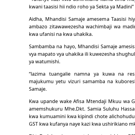
kwani taasisi hii ndio roho ya Sekta ya Madi
Aidha, Mhandisi Samaje amesema Taasisi hiyo
ambazo zitawawezesha wachimbaji wa madi
kwa ufanisi na kwa uhakika.
Sambamba na hayo, Mhandisi Samaje amesisi
vya mapato vya uhakika ili kuwezesha shughul
ya watumishi.
“lazima tuangalie namna ya kuwa na reso
majukumu yetu vizuri samamba na kubores
Samaje.
Kwa upande wake Afisa Mtendaji Mkuu wa G
amemshukuru Mhe.Dkt. Samia Suluhu Hassan
kwa kumuamini kwa kipindi chote alichohudu
GST kwa kufanya naye kazi kwa ushirikiano 