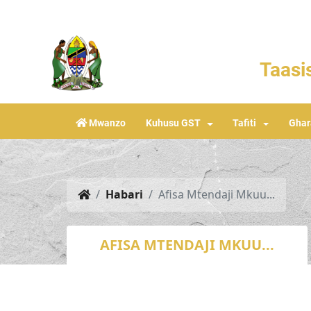
Taasis
Mwanzo
Kuhusu GST
Tafiti
Gha
Habari
Afisa Mtendaji Mkuu...
AFISA MTENDAJI MKUU...