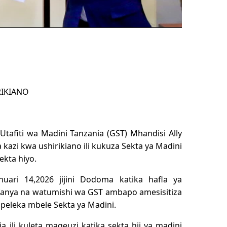
RIKIANO
 Utafiti wa Madini Tanzania (GST) Mhandisi Ally
zi kwa ushirikiano ili kukuza Sekta ya Madini
ekta hiyo.
ari 14,2026 jijini Dodoma katika hafla ya
ofanya na watumishi wa GST ambapo amesisitiza
ipeleka mbele Sekta ya Madini.
 ili kuleta mageuzi katika sekta hii ya madini