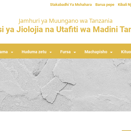
Stakabadhi Ya Mshahara
Barua pepe
Kibali N
Jamhuri ya Muungano wa Tanzania
i ya Jiolojia na Utafiti wa Madini T
rama
Huduma zetu
Fursa
Machapisho
Kituo