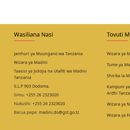
Wasiliana Nasi
Tovuti M
Jamhuri ya Muungano wa Tanzania
Wizara ya M
Wizara ya Madini
Tume ya Ma
Taasisi ya Jiolojia na Utafiti wa Madini
Shirika la M
Tanzania
S.L.P 903 Dodoma.
Kampuni ya
Ardhi Tanza
Simu:
+255 26 2323020
Nukushi:
+255 26 2323020
Wizara ya N
Barua pepe:
madini.do@gst.go.tz
Wizara ya 