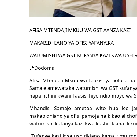
AFISA MTENDAJI MKUU WA GST AANZA KAZI
MAKABIDHIANO YA OFISI YAFANYIKA
WATUMISHI WA GST KUFANYA KAZI KWA USHI
📍Dodoma
Afisa Mtendaji Mkuu wa Taasisi ya Jiolojia na
Samaje amewataka watumishi wa GST kufanya ka
hapa nchini kwani Taasisi hiyo ndio moyo wa S
Mhandisi Samaje ametoa wito huo leo Janu
makabidhiano ya ofisi pamoja na kikao alich
watumishi kufanya kazi kwa kushirikiana ili ku
"Tufanye kazi kwa ushirikiano kama timu moja