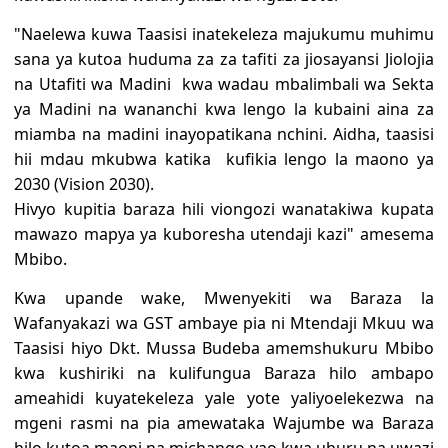
"Naelewa kuwa Taasisi inatekeleza majukumu muhimu
sana ya kutoa huduma za za tafiti za jiosayansi Jiolojia
na Utafiti wa Madini kwa wadau mbalimbali wa Sekta
ya Madini na wananchi kwa lengo la kubaini aina za
miamba na madini inayopatikana nchini. Aidha, taasisi
hii mdau mkubwa katika kufikia lengo la maono ya
2030 (Vision 2030).
Hivyo kupitia baraza hili viongozi wanatakiwa kupata
mawazo mapya ya kuboresha utendaji kazi" amesema
Mbibo.
Kwa upande wake, Mwenyekiti wa Baraza la
Wafanyakazi wa GST ambaye pia ni Mtendaji Mkuu wa
Taasisi hiyo Dkt. Mussa Budeba amemshukuru Mbibo
kwa kushiriki na kulifungua Baraza hilo ambapo
ameahidi kuyatekeleza yale yote yaliyoelekezwa na
mgeni rasmi na pia amewataka Wajumbe wa Baraza