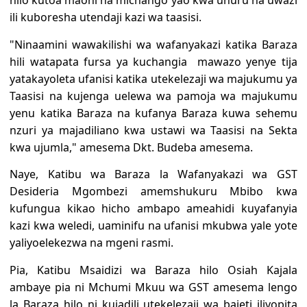
hilo kutoa maoni na michango yao kwa uhuru na uwazi
ili kuboresha utendaji kazi wa taasisi.
"Ninaamini wawakilishi wa wafanyakazi katika Baraza
hili watapata fursa ya kuchangia mawazo yenye tija
yatakayoleta ufanisi katika utekelezaji wa majukumu ya
Taasisi na kujenga uelewa wa pamoja wa majukumu
yenu katika Baraza na kufanya Baraza kuwa sehemu
nzuri ya majadiliano kwa ustawi wa Taasisi na Sekta
kwa ujumla," amesema Dkt. Budeba amesema.
Naye, Katibu wa Baraza la Wafanyakazi wa GST
Desideria Mgombezi amemshukuru Mbibo kwa
kufungua kikao hicho ambapo ameahidi kuyafanyia
kazi kwa weledi, uaminifu na ufanisi mkubwa yale yote
yaliyoelekezwa na mgeni rasmi.
Pia, Katibu Msaidizi wa Baraza hilo Osiah Kajala
ambaye pia ni Mchumi Mkuu wa GST amesema lengo
la Baraza hilo ni kujadili utekelezaji wa bajeti iliyopita