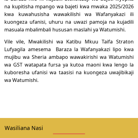
na kupitisha mpango wa bajeti kwa mwaka 2025/2026
kwa kuwahusisha wawakilishi wa Wafanyakazi ili
kuongeza ufanisi, uhuru na uwazi pamoja na kujadili
masuala mbalimbali hususan maslahi ya Watumishi.
Vile vile, Mwakilishi wa Katibu Mkuu Taifa Straton
Lufyagila amesema Baraza la Wafanyakazi lipo kwa
mujibu wa Sheria ambapo wawakirishi wa Watumishi
wa GST watapata fursa ya kutoa maoni kwa lengo la
kuboresha ufanisi wa taasisi na kuongeza uwajibikaji
wa Watumishi.
Wasiliana Nasi