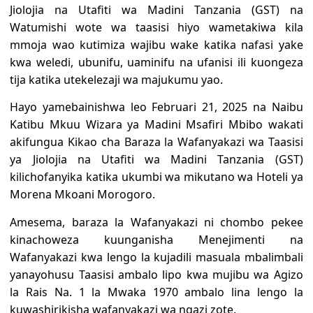
Jiolojia na Utafiti wa Madini Tanzania (GST) na
Watumishi wote wa taasisi hiyo wametakiwa kila
mmoja wao kutimiza wajibu wake katika nafasi yake
kwa weledi, ubunifu, uaminifu na ufanisi ili kuongeza
tija katika utekelezaji wa majukumu yao.
Hayo yamebainishwa leo Februari 21, 2025 na Naibu
Katibu Mkuu Wizara ya Madini Msafiri Mbibo wakati
akifungua Kikao cha Baraza la Wafanyakazi wa Taasisi
ya Jiolojia na Utafiti wa Madini Tanzania (GST)
kilichofanyika katika ukumbi wa mikutano wa Hoteli ya
Morena Mkoani Morogoro.
Amesema, baraza la Wafanyakazi ni chombo pekee
kinachoweza kuunganisha Menejimenti na
Wafanyakazi kwa lengo la kujadili masuala mbalimbali
yanayohusu Taasisi ambalo lipo kwa mujibu wa Agizo
la Rais Na. 1 la Mwaka 1970 ambalo lina lengo la
kuwashirikisha wafanyakazi wa ngazi zote.