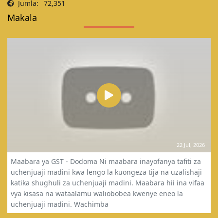
Jumla:
72,351
Makala
22 Jul, 2026
Maabara ya GST - Dodoma Ni maabara inayofanya tafiti za
uchenjuaji madini kwa lengo la kuongeza tija na uzalishaji
katika shughuli za uchenjuaji madini. Maabara hii ina vifaa
vya kisasa na wataalamu waliobobea kwenye eneo la
uchenjuaji madini. Wachimba