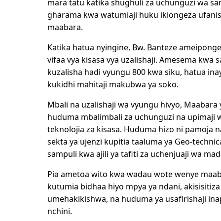
mara tatu katika shughuli za uchunguzi wa sa
gharama kwa watumiaji huku ikiongeza ufani
maabara.
Katika hatua nyingine, Bw. Banteze ameipong
vifaa vya kisasa vya uzalishaji. Amesema kwa 
kuzalisha hadi vyungu 800 kwa siku, hatua in
kukidhi mahitaji makubwa ya soko.
Mbali na uzalishaji wa vyungu hivyo, Maabara 
huduma mbalimbali za uchunguzi na upimaji 
teknolojia za kisasa. Huduma hizo ni pamoja 
sekta ya ujenzi kupitia taaluma ya Geo-techni
sampuli kwa ajili ya tafiti za uchenjuaji wa madi
Pia ametoa wito kwa wadau wote wenye maaba
kutumia bidhaa hiyo mpya ya ndani, akisisitiz
umehakikishwa, na huduma ya usafirishaji ina
nchini.