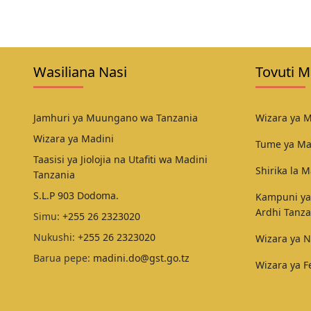
Wasiliana Nasi
Tovuti M
Jamhuri ya Muungano wa Tanzania
Wizara ya M
Wizara ya Madini
Tume ya Ma
Taasisi ya Jiolojia na Utafiti wa Madini
Shirika la M
Tanzania
S.L.P 903 Dodoma.
Kampuni ya
Ardhi Tanza
Simu:
+255 26 2323020
Nukushi:
+255 26 2323020
Wizara ya N
Barua pepe:
madini.do@gst.go.tz
Wizara ya 