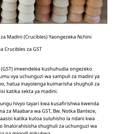
za Madini (Crucibles) Yaongezeka Nchini
 Crucibles za GST
ania (GST) imeendelea kushuhudia ongezeko
umu vya uchunguzi wa sampuli za madini ya
hiyo, hatua inayolenga kuimarisha shughuli za
i katika sekta ya madini.
yungu hivyo tayari kwa kusafirishwa kwenda
a za Maabara wa GST, Bw. Notka Banteze,
asisi katika kutoa suluhisho la ndani kwa
 linalorahisisha shughuli za uchunguzi wa
ja na migodi mikubwa.