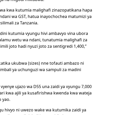
wa kwa kutumia malighafi zinazopatikana hapa
ndani wa GST, hatua inayochochea matumizi ya
ilimali za Tanzania.
ini kutumia vyungu hivi ambavyo vina ubora
alamu wetu wa ndani, tunatumia malighafi za
ili joto hadi nyuzi joto za sentigredi 1,400,”
tika ukubwa (sizes) nne tofauti ambazo ni
alimbali ya uchunguzi wa sampuli za madini
vyenye ujazo wa D55 una zaidi ya vyungu 7,000
yari kwa ajili ya kusafirishwa kwenda kwa wateja
 yao.
u hivyo ni uwezo wake wa kutumika zaidi ya