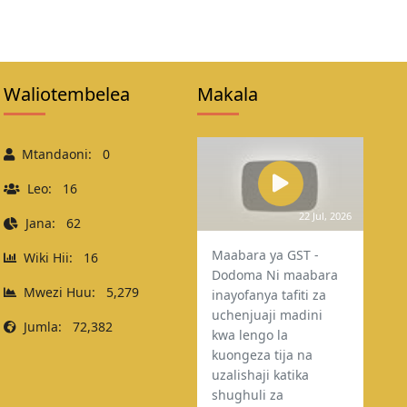
Waliotembelea
Makala
Mtandaoni:
0
Leo:
16
22 Jul, 2026
Jana:
62
Maabara ya GST -
Wiki Hii:
16
Dodoma Ni maabara
Mwezi Huu:
5,279
inayofanya tafiti za
uchenjuaji madini
Jumla:
72,382
kwa lengo la
kuongeza tija na
uzalishaji katika
shughuli za