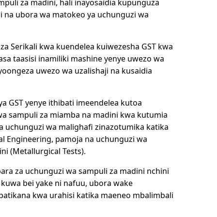
mpuli za madini, hali inayosaidia kupunguza
si na ubora wa matokeo ya uchunguzi wa
eza Serikali kwa kuendelea kuiwezesha GST kwa
sasa taasisi inamiliki mashine yenye uwezo wa
ayoongeza uwezo wa uzalishaji na kusaidia
ya GST yenye ithibati imeendelea kutoa
wa sampuli za miamba na madini kwa kutumia
na uchunguzi wa malighafi zinazotumika katika
cal Engineering, pamoja na uchunguzi wa
ni (Metallurgical Tests).
ra za uchunguzi wa sampuli za madini nchini
a kuwa bei yake ni nafuu, ubora wake
patikana kwa urahisi katika maeneo mbalimbali