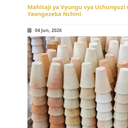
Mahitaji ya Vyungu vya Uchunguzi 
Yaongezeka Nchini
04 Jun, 2026