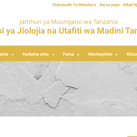
Stakabadhi Ya Mshahara
Barua pepe
Kibali N
Jamhuri ya Muungano wa Tanzania
i ya Jiolojia na Utafiti wa Madini T
rama
Huduma zetu
Fursa
Machapisho
Kituo