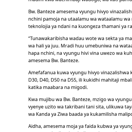
Bw. Banteze amesema vyungu hivyo vinazalish
nchini pamoja na utaalamu wa wataalamu wa 
teknolojia ya ndani na kuongeza thamani ya ras
“Tunawakaribisha wadau wote wa sekta ya mad
wa hali ya juu. Mradi huu umebuniwa na wata
hapa nchini, na vyungu hivi vina uwezo wa kuhim
amesema Bw. Banteze.
Amefafanua kuwa vyungu hivyo vinazalishwa ka
D30, D40, D50 na D55, ili kukidhi mahitaji mb
katika maabara na migodi.
Kwa mujibu wa Bw. Banteze, mzigo wa vyungu 
vyenye uzito wa takribani tani sita, ulikuwa ta
wa Kanda ya Ziwa baada ya kukamilisha malipo
Aidha, amesema moja ya faida kubwa ya vyung