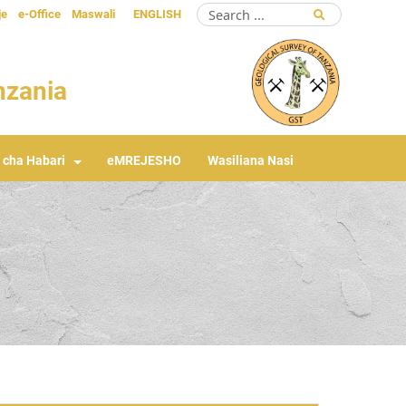
je
e-Office
Maswali
ENGLISH
anzania
 cha Habari
eMREJESHO
Wasiliana Nasi