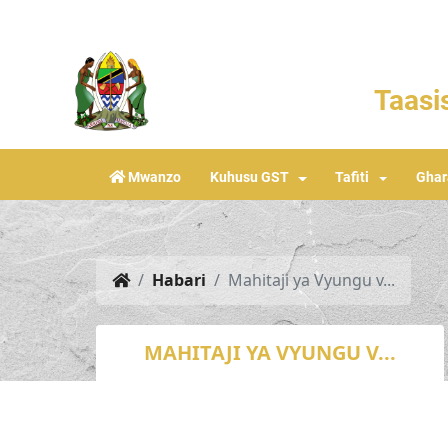
Taasis
Mwanzo
Kuhusu GST
Tafiti
Gha
Habari
Mahitaji ya Vyungu v...
MAHITAJI YA VYUNGU V...