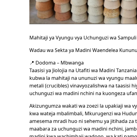
Mahitaji ya Vyungu vya Uchunguzi wa Sampuli 
Wadau wa Sekta ya Madini Waendelea Kununua
📍 Dodoma – Mbwanga
Taasisi ya Jiolojia na Utafiti wa Madini Tanz
kubwa la mahitaji na ununuzi wa vyungu maal
metali (crucibles) vinavyozalishwa na taasisi 
uchunguzi wa madini nchini na kuongeza ufanis
Akizungumza wakati wa zoezi la upakiaji wa v
kwa wateja mbalimbali, Mkurugenzi wa Hudum
amesema mradi huo ni sehemu ya jitihada za ta
maabara za uchunguzi wa madini nchini, jambo
madini kwa wachimbaji wadogo, wa kati pamo